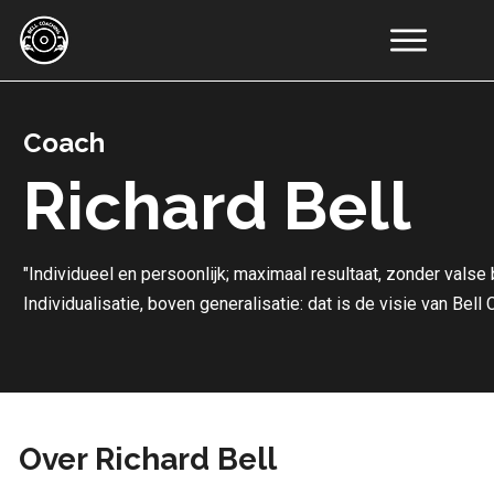
Online
Coaching
Coach
Resultaten
Educatie
Richard Bell
Tools
Artikelen
Recepten
"Individueel en persoonlijk; maximaal resultaat, zonder valse
Over
Individualisatie, boven generalisatie: dat is de visie van Bell
Ons
Contact
Over Richard Bell