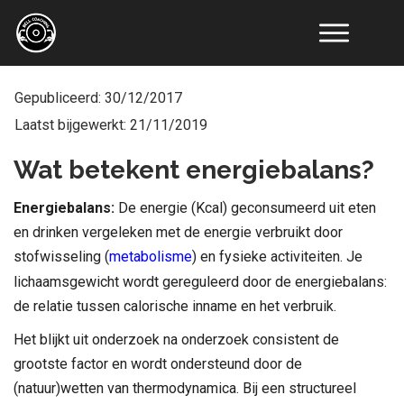
Online
Coaching
Gepubliceerd:
30/12/2017
Resultaten
Laatst bijgewerkt:
21/11/2019
Educatie
Tools
Wat betekent energiebalans?
Artikelen
Recepten
Energiebalans:
De energie (Kcal) geconsumeerd uit eten
Over
en drinken vergeleken met de energie verbruikt door
Ons
stofwisseling (
metabolisme
) en fysieke activiteiten.
Je
Contact
lichaamsgewicht wordt gereguleerd door de energiebalans:
de relatie tussen calorische inname en het verbruik.
Het blijkt uit onderzoek na onderzoek consistent de
grootste factor en wordt ondersteund door de
(natuur)wetten van thermodynamica. Bij een structureel