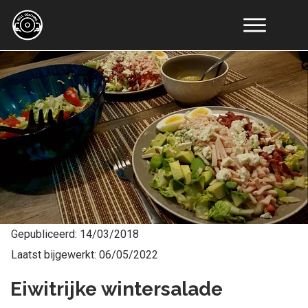
Online
Coaching
Resultaten
Educatie
Tools
Artikelen
Recepten
Over
Ons
Contact
Gepubliceerd:
14/03/2018
Laatst bijgewerkt:
06/05/2022
Eiwitrijke wintersalade