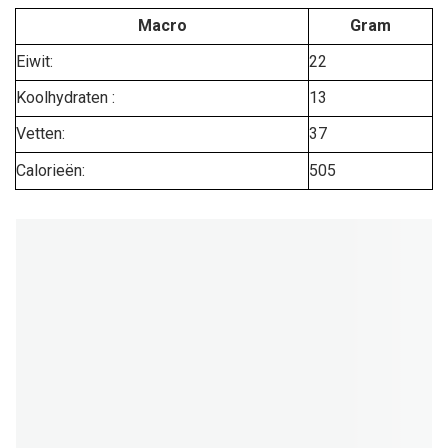
Macro
Gram
Eiwit:
22
Koolhydraten :
13
Vetten:
37
Calorieën:
505