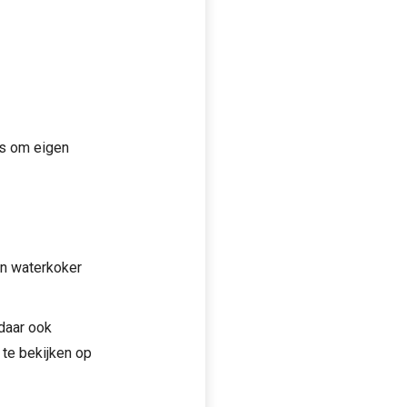
ns om eigen
en waterkoker
 daar ook
 te bekijken op