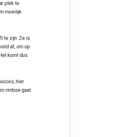
ar plek te
rm moeilijk
 te zijn. Ze is
ereld af, om op
 Het komt dus
succes; hier
ten rimboe gaat