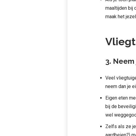
maaltijden bij
maak het jezelf
Vlieg
3.
Neem j
Veel vliegtuige
neem dan je e
Eigen eten me
bij de beveili
wel weggegoo
Zelfs als ze j
aardbeien?) ma