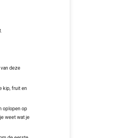
.
k van deze
kip, fruit en
an oplopen op
je weet wat je
n om de eerste