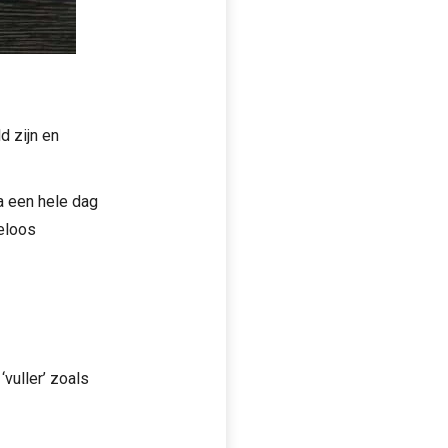
d zijn en
na een hele dag
deloos
‘vuller’ zoals