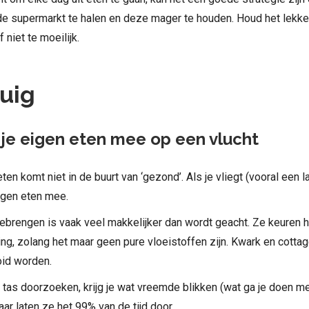
 de supermarkt te halen en deze mager te houden. Houd het lekke
 niet te moeilijk.
tuig
e eigen eten mee op een vlucht
ten komt niet in de buurt van ‘gezond’. Als je vliegt (vooral een l
igen eten mee.
ebrengen is vaak veel makkelijker dan wordt geacht. Ze keuren 
ging, zolang het maar geen pure vloeistoffen zijn. Kwark en cott
id worden.
e tas doorzoeken, krijg je wat vreemde blikken (wat ga je doen me
ar laten ze het 99% van de tijd door.