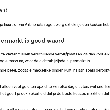
ent
je huurt, of via Airbnb iets regelt, zorg dat dan je een keuken hebt
permarkt is goud waard
t te kiezen tussen verschillende verblijfplaatsen, ga dan voor el
ogle maps na, waar de dichtstbijzijnde supermarkt is.
 hoe beter, zodat je makkelijke dingen kunt inslaan zoals gerookte 
et alleen veel geld ten opzichte van elke dag uit eten, wat snel k
 het geeft je ook zekerheid dat je de beste keuzes maakt en dat 
ant om elke dag uit eten te gaan, kan het een goede strategie zij