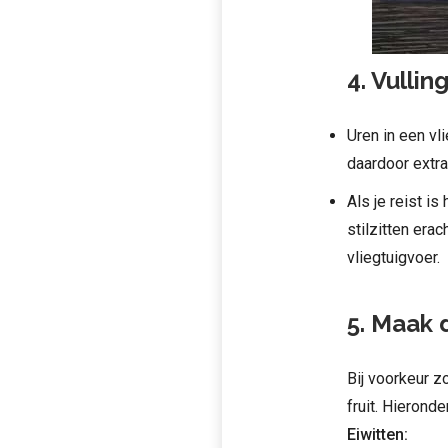
4. Vulli
Uren in een vli
daardoor extra
Als je reist is
stilzitten era
vliegtuigvoer.
5. Maak d
Bij voorkeur zo
fruit. Hieronde
Eiwitten: