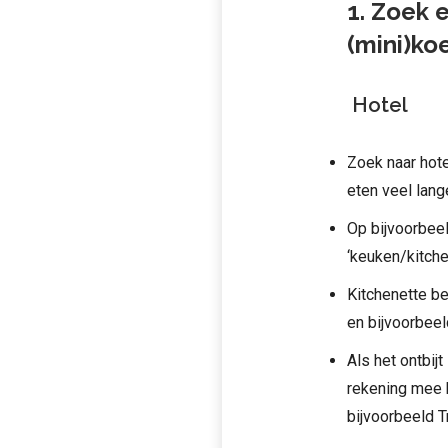
1. Zoek e
(mini)ko
Hotel
Zoek naar hote
eten veel lang
Op bijvoorbee
‘keuken/kitche
Kitchenette be
en bijvoorbee
Als het ontbijt
rekening mee k
bijvoorbeeld T