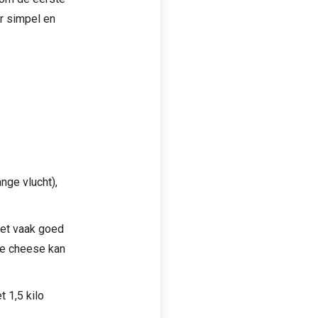
r simpel en
ange vlucht),
het vaak goed
age cheese kan
t 1,5 kilo