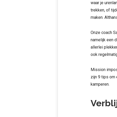
waar je urenla
trekken, of ti
maken. Althans,
Onze coach San
namelijk een d
allerlei plekk
ook regelmatig
Mission imposs
zijn 9 tips om
kamperen.
Verbli