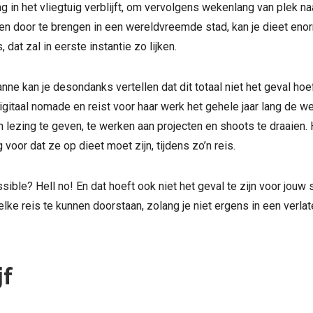
ng in het vliegtuig verblijft, om vervolgens wekenlang van plek na
jden door te brengen in een wereldvreemde stad, kan je dieet eno
 dat zal in eerste instantie zo lijken.
ne kan je desondanks vertellen dat dit totaal niet het geval hoeft
igitaal nomade en reist voor haar werk het gehele jaar lang de w
en lezing te geven, te werken aan projecten en shoots te draaien.
 voor dat ze op dieet moet zijn, tijdens zo’n reis.
ible? Hell no! En dat hoeft ook niet het geval te zijn voor jouw 
 elke reis te kunnen doorstaan, zolang je niet ergens in een verla
jf