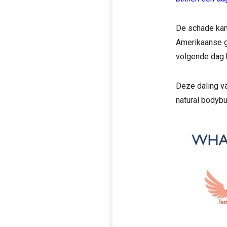
De schade kan 
Amerikaanse g
volgende dag k
Deze daling va
natural bodybu