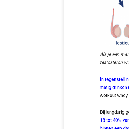
Als je een man
testosteron w
In tegenstelli
matig drinken 
workout whey m
Bij langdurig 
18 tot 40% va
binnen een da