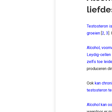
liefd
Testosteron is
groeien
[
2
,
3
].
Alcohol, voorn
Leydig-cellen 
zelfs toe leid
produceren dir
Ook
kan chron
testosteron t
Alcohol kan oo
waardoor er mi