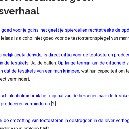
esverhaal
 goed voor je gains: het geeft je spiercellen rechtstreeks de op
 Helaas is alcohol niet goed voor de testosteronspiegel van man
amelijk acetaldehyde, is direct giftig voor de testosteron produ
in de testikels
. Ja, de ballen.
Op lange termijn kan de giftigheid v
en dat de testikels van een man krimpen
, wat hun capaciteit om t
ect vermindert.
isch alcoholmisbruik het signaal van de hersenen naar de testik
e produceren verminderen
[
2
].
k de omzetting van testosteron in oestrogeen in de lever verho
nder van in omloop blijft.