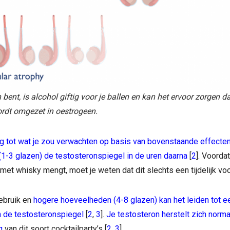
 bent, is alcohol giftig voor je ballen en kan het ervoor zorgen d
ordt omgezet in oestrogeen.
ng tot wat je zou verwachten op basis van bovenstaande effecten
(1-3 glazen) de testosteronspiegel in de uren daarna
[
2
]. Voordat
et whisky mengt, moet je weten dat dit slechts een tijdelijk voo
gebruik en
hogere hoeveelheden (4-8 glazen) kan het leiden tot e
n de testosteronspiegel
[
2
,
3
].
Je testosteron herstelt zich norm
g
van dit soort cocktailparty’s [
2
,
3
].