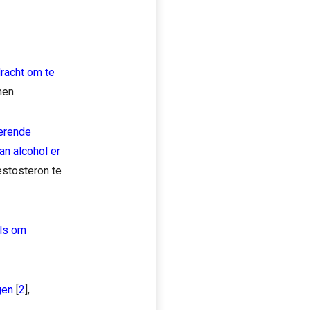
dracht om te
nen.
cerende
an alcohol er
estosteron te
els om
gen
[
2
],