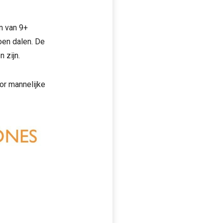
jn van 9+
oen dalen. De
 zijn.
or mannelijke