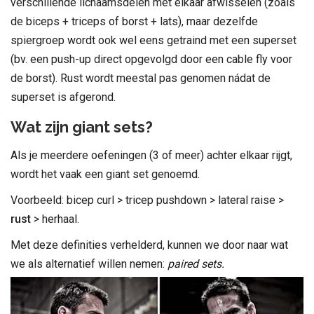
verschillende lichaamsdelen met elkaar afwisselen (zoals
de biceps + triceps of borst + lats), maar dezelfde
spiergroep wordt ook wel eens getraind met een superset
(bv. een push-up direct opgevolgd door een cable fly voor
de borst). Rust wordt meestal pas genomen nádat de
superset is afgerond.
Wat zijn giant sets?
Als je meerdere oefeningen (3 of meer) achter elkaar rijgt,
wordt het vaak een giant set genoemd.
Voorbeeld: bicep curl > tricep pushdown > lateral raise >
rust
> herhaal.
Met deze definities verhelderd, kunnen we door naar wat
we als alternatief willen nemen:
paired sets.