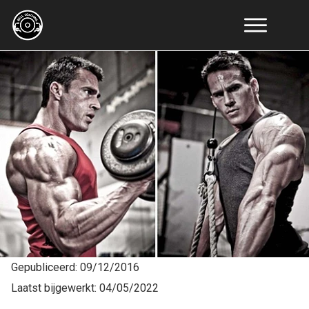
Online
Coaching
Resultaten
Educatie
Tools
Artikelen
Recepten
Over
Ons
Contact
Gepubliceerd:
09/12/2016
Laatst bijgewerkt:
04/05/2022