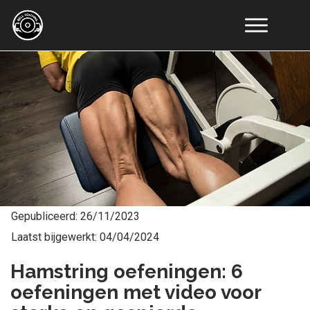
Online
Coaching
Resultaten
Educatie
Tools
Artikelen
Recepten
Over
Ons
Contact
Gepubliceerd:
26/11/2023
Laatst bijgewerkt:
04/04/2024
Hamstring oefeningen: 6
oefeningen met video voor