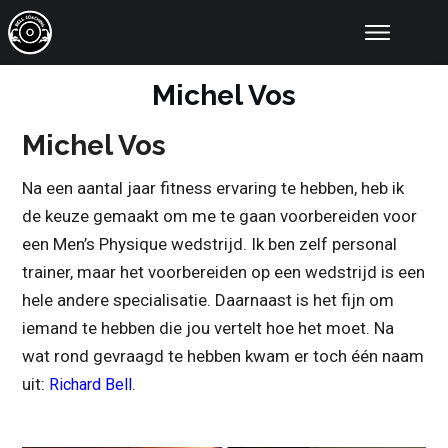
Online Coaching
Resultaten
Michel Vos
Educatie
Tools
Michel Vos
Artikelen
Over Ons
Na een aantal jaar fitness ervaring te hebben, heb ik
Contact
de keuze gemaakt om me te gaan voorbereiden voor
een Men’s Physique wedstrijd. Ik ben zelf personal
trainer, maar het voorbereiden op een wedstrijd is een
hele andere specialisatie. Daarnaast is het fijn om
iemand te hebben die jou vertelt hoe het moet. Na
wat rond gevraagd te hebben kwam er toch één naam
uit:
.
Richard Bell