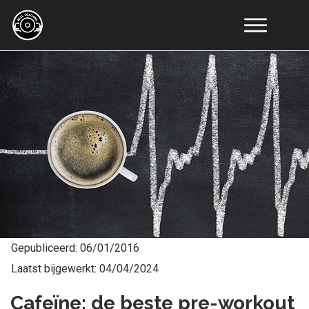
Online
Coaching
Resultaten
Educatie
Tools
Artikelen
Recepten
Over
Ons
Contact
Gepubliceerd:
06/01/2016
Laatst bijgewerkt:
04/04/2024
Cafeïne: de beste pre-workout