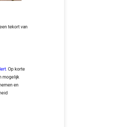
en tekort van
ert
. Op korte
jn mogelijk
 nemen en
heid