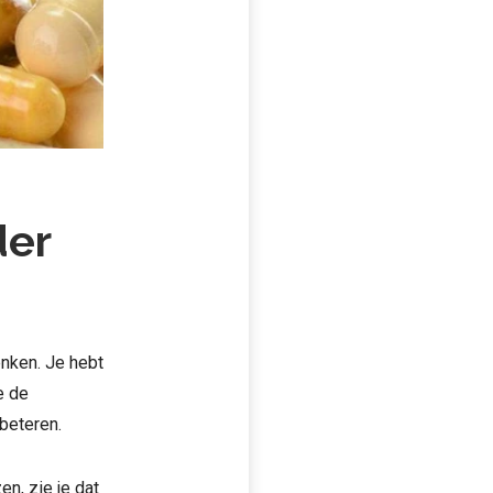
der
enken. Je hebt
e de
beteren.
n, zie je dat