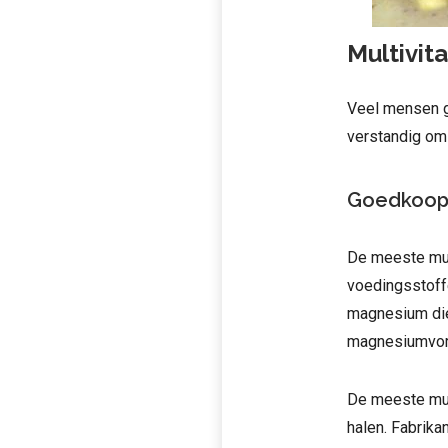
Multivit
Veel mensen gr
verstandig om
Goedkoop 
De meeste mul
voedingsstoff
magnesium die 
magnesiumvor
De meeste mult
halen. Fabrika