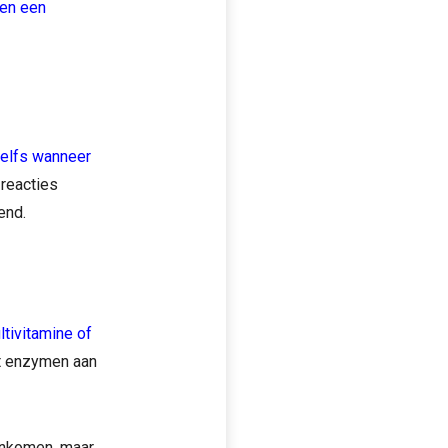
ben een
zelfs wanneer
reacties
end.
tivitamine of
nt enzymen aan
nenkomen, maar