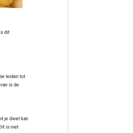
s dit
e leiden tot
van is de
t je dieet kan
t is niet