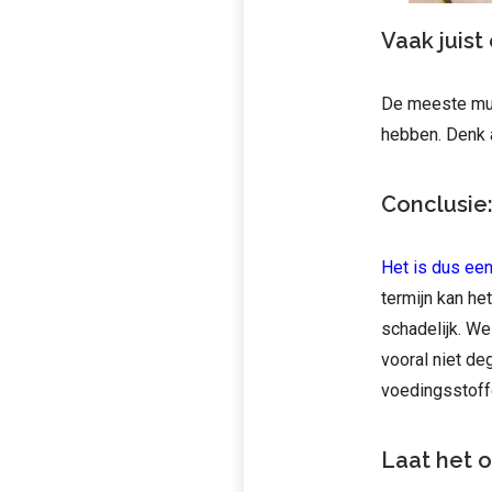
Vaak juis
De meeste mul
hebben. Denk a
Conclusie:
Het is dus een
termijn kan he
schadelijk. W
vooral niet d
voedingsstoff
Laat het 