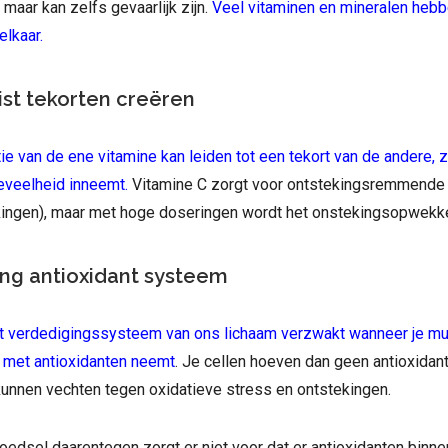
 maar kan zelfs gevaarlijk zijn.
Veel vitaminen en mineralen heb
elkaar.
ist tekorten creëren
 van de ene vitamine kan leiden tot een tekort van de andere, 
oeveelheid inneemt.
Vitamine C zorgt voor ontstekingsremmende 
kingen), maar met hoge doseringen wordt het onstekingsopwekk
ng antioxidant systeem
nt verdedigingssysteem van ons lichaam verzwakt wanneer je mul
met antioxidanten neemt
. Je cellen hoeven dan geen antioxida
kunnen vechten tegen oxidatieve stress en ontstekingen.
oedsel daarentegen zorgt er niet voor dat er antioxidanten bin