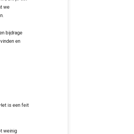
at we
n.
n bijdrage
 vinden en
et is een feit
ot weinig