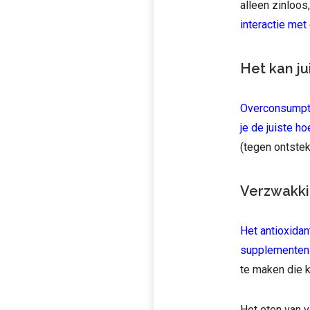
alleen zinloos,
interactie met 
Het kan ju
Overconsumptie
je de juiste h
(tegen ontste
Verzwakki
Het antioxida
supplementen 
te maken die 
Het eten van v