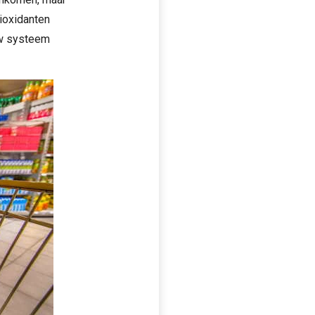
tioxidanten
uw systeem