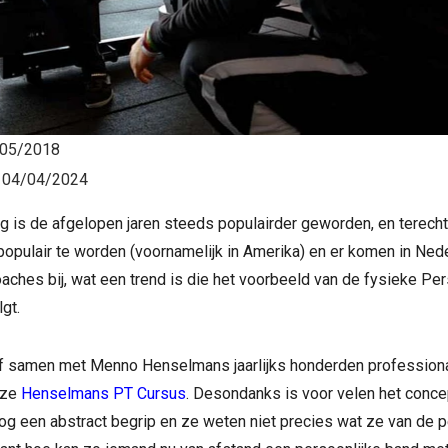
05/2018
:
04/04/2024
g is de afgelopen jaren steeds populairder geworden, en terech
 populair te worden (voornamelijk in Amerika) en er komen in Ne
aches bij, wat een trend is die het voorbeeld van de fysieke Per
gt.
elf samen met Menno Henselmans jaarlijks honderden profession
onze
Henselmans PT Cursus
. Desondanks is voor velen het conce
nog een abstract begrip en ze weten niet precies wat ze van de 