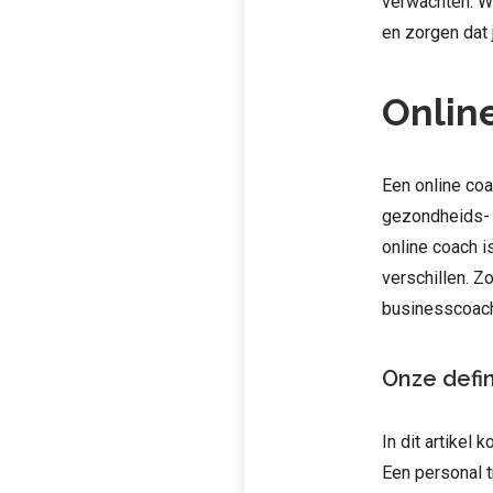
verwachten. W
en zorgen dat 
Onlin
Een online co
gezondheids- 
online coach i
verschillen. Zo
businesscoach
Onze defin
In dit artikel
Een personal t