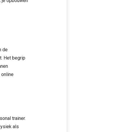
t je opbouwen
p
n de
. Het begrip
nnen
 online
onal trainer.
fysiek als