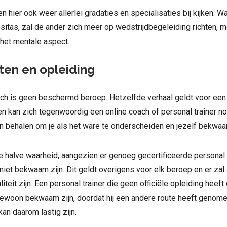
n hier ook weer allerlei gradaties en specialisaties bij kijken. W
besitas, zal de ander zich meer op wedstrijdbegeleiding richten, 
het mentale aspect.
aten en opleiding
ach is geen beschermd beroep. Hetzelfde verhaal geldt voor een
een kan zich tegenwoordig een online coach of personal trainer n
en behalen om je als het ware te onderscheiden en jezelf bekwa
de halve waarheid, aangezien er genoeg gecertificeerde personal 
niet bekwaam zijn. Dit geldt overigens voor elk beroep en er zal 
liteit zijn. Een personal trainer die geen officiële opleiding heef
gewoon bekwaam zijn, doordat hij een andere route heeft genom
kan daarom lastig zijn.