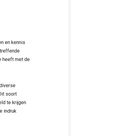
en en kennis
etreffende
ie heeft met de
 diverse
Dit soort
ld te krijgen
e indruk