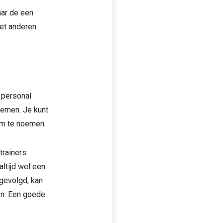
aar de een
met anderen
 personal
oemen. Je kunt
am te noemen.
trainers
altijd wel een
t gevolgd, kan
en. Een goede