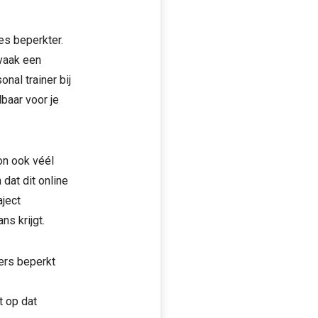
ies beperkter.
vaak een
nal trainer bij
lbaar voor je
oon ook véél
dat dit online
aject
s krijgt.
ers beperkt
t op dat