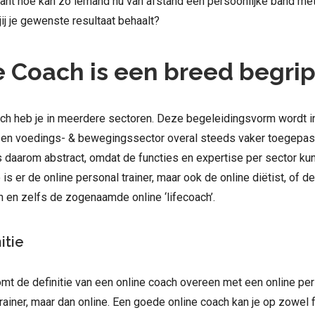
ant hoe kan zo iemand nu van afstand een persoonlijke band me
jij je gewenste resultaat behaalt?
e Coach is een breed begri
ach heb je in meerdere sectoren. Deze begeleidingsvorm wordt i
en voedings- & bewegingssector overal steeds vaker toegepast
s daarom abstract, omdat de functies en expertise per sector ku
 is er de online personal trainer, maar ook de online diëtist, of de
 en zelfs de zogenaamde online ‘lifecoach’.
itie
 komt de definitie van een online coach overeen met een online pers
rainer, maar dan online. Een goede online coach kan je op zowel 