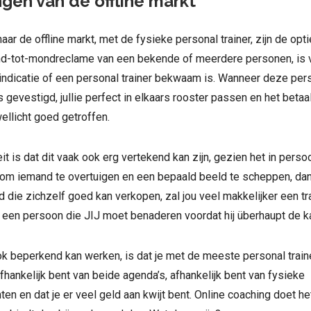
gen van de offline markt
aar de offline markt, met de fysieke personal trainer, zijn de opt
d-tot-mondreclame van een bekende of meerdere personen, is 
ndicatie of een personal trainer bekwaam is. Wanneer deze perso
is gevestigd, jullie perfect in elkaars rooster passen en het betaa
wellicht goed getroffen.
eit is dat dit vaak ook erg vertekend kan zijn, gezien het in pers
 om iemand te overtuigen en een bepaald beeld te scheppen, dan 
nd die zichzelf goed kan verkopen, zal jou veel makkelijker een tr
 een persoon die JIJ moet benaderen voordat hij überhaupt de kan
ok beperkend kan werken, is dat je met de meeste personal train
afhankelijk bent van beide agenda’s, afhankelijk bent van fysieke
n en dat je er veel geld aan kwijt bent. Online coaching doet he