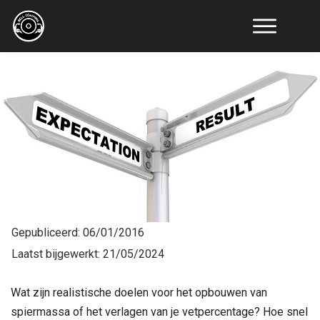
Online
Coaching
Resultaten
Educatie
Tools
Artikelen
Recepten
Over
Ons
Contact
Gepubliceerd:
06/01/2016
Laatst bijgewerkt:
21/05/2024
Wat zijn realistische doelen voor het opbouwen van
spiermassa of het verlagen van je vetpercentage? Hoe snel