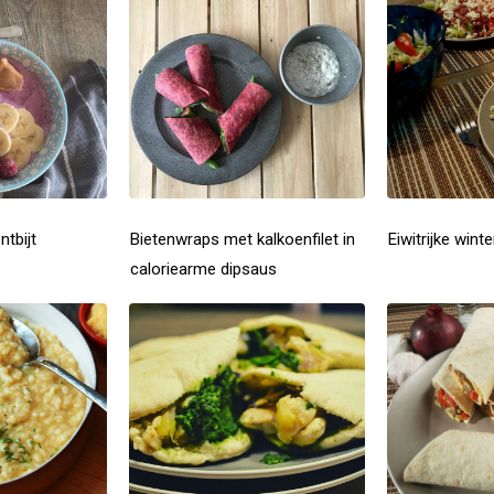
ntbijt
Bietenwraps met kalkoenfilet in
Eiwitrijke wint
caloriearme dipsaus