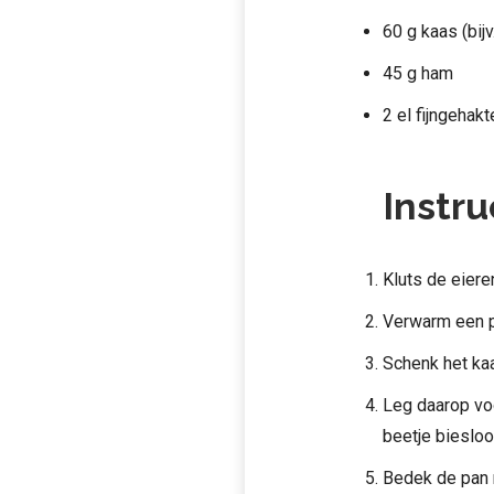
60 g kaas (bijv
45 g ham
2 el fijngehak
Instru
Kluts de eiere
Verwarm een p
Schenk het kaa
Leg daarop voo
beetje biesloo
Bedek de pan 