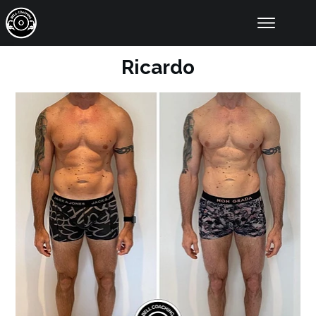
Online Coaching
Resultaten
Ricardo
Educatie
Tools
Artikelen
Over Ons
Contact