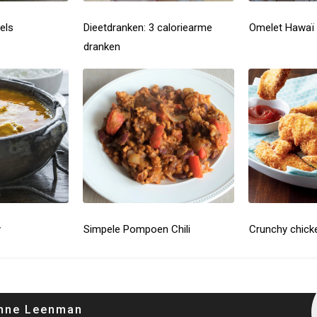
els
Dieetdranken: 3 caloriearme
Omelet Hawaï
dranken
y
Simpele Pompoen Chili
Crunchy chick
nne Leenman