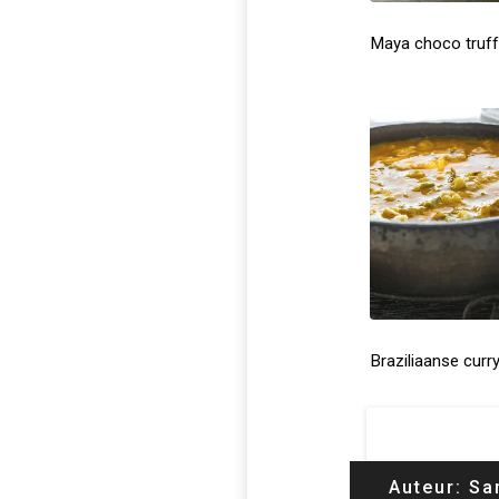
Maya choco truff
Braziliaanse curr
Auteur:
Sa