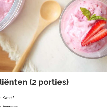
iënten (2 porties)
le Kwark*
n, bevroren