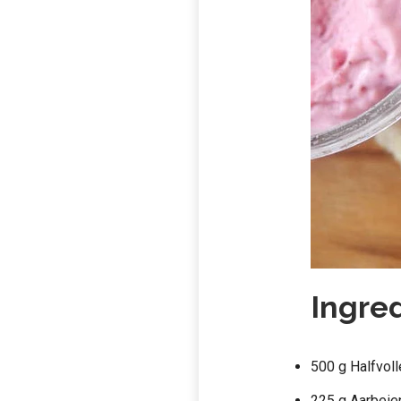
Ingred
500 g Halfvol
225 g Aarbeie