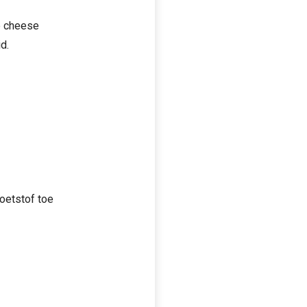
e cheese
d.
zoetstof toe