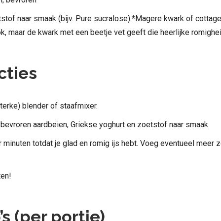
stof naar smaak (bijv. Pure sucralose).*Magere kwark of cottag
k, maar de kwark met een beetje vet geeft die heerlijke romighei
cties
terke) blender of staafmixer.
bevroren aardbeien, Griekse yoghurt en zoetstof naar smaak.
 minuten totdat je glad en romig ijs hebt. Voeg eventueel meer 
en!
s (per portie)