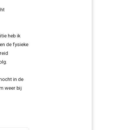
cht
tie heb ik
 en de fysieke
reid
olg.
mocht in de
m weer bij