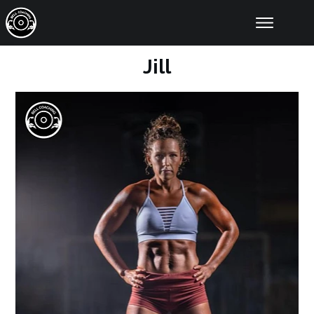
Online Coaching
Resultaten
Jill
Educatie
Tools
Artikelen
Over Ons
Contact