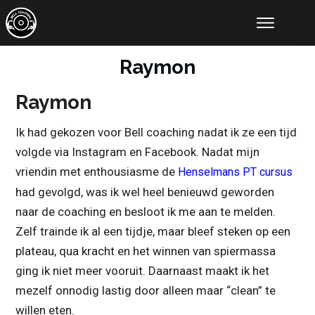
Online Coaching
Resultaten
Raymon
Educatie
Tools
Raymon
Artikelen
Over Ons
Ik had gekozen voor Bell coaching nadat ik ze een tijd
Contact
volgde via Instagram en Facebook. Nadat mijn
vriendin met enthousiasme de
Henselmans PT cursus
had gevolgd, was ik wel heel benieuwd geworden
naar de coaching en besloot ik me aan te melden.
Zelf trainde ik al een tijdje, maar bleef steken op een
plateau, qua kracht en het winnen van spiermassa
ging ik niet meer vooruit. Daarnaast maakt ik het
mezelf onnodig lastig door alleen maar “clean” te
willen eten.