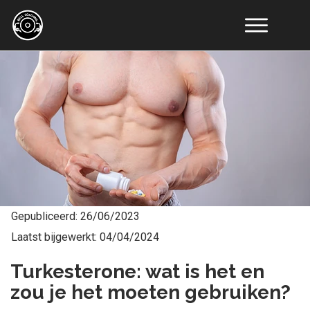
Online
Coaching
Resultaten
Educatie
Tools
Artikelen
Recepten
Over
Ons
Contact
Gepubliceerd:
26/06/2023
Laatst bijgewerkt:
04/04/2024
Turkesterone: wat is het en
zou je het moeten gebruiken?