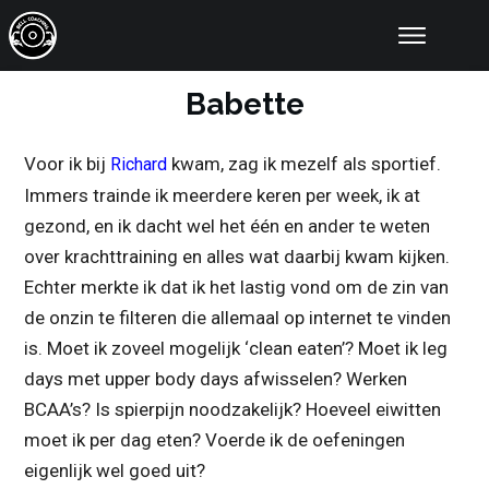
Online Coaching
Resultaten
Babette
Educatie
Tools
Voor ik bij
kwam, zag ik mezelf als sportief.
Richard
Artikelen
Immers trainde ik meerdere keren per week, ik at
Over Ons
gezond, en ik dacht wel het één en ander te weten
Contact
over krachttraining en alles wat daarbij kwam kijken.
Echter merkte ik dat ik het lastig vond om de zin van
de onzin te filteren die allemaal op internet te vinden
is. Moet ik zoveel mogelijk ‘clean eaten’? Moet ik leg
days met upper body days afwisselen? Werken
BCAA’s? Is spierpijn noodzakelijk? Hoeveel eiwitten
moet ik per dag eten? Voerde ik de oefeningen
eigenlijk wel goed uit?