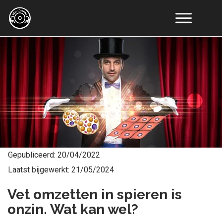
Online
Coaching
Resultaten
Educatie
Tools
Artikelen
Recepten
Over
Ons
Contact
Gepubliceerd:
20/04/2022
Laatst bijgewerkt:
21/05/2024
Vet omzetten in spieren is
onzin. Wat kan wel?