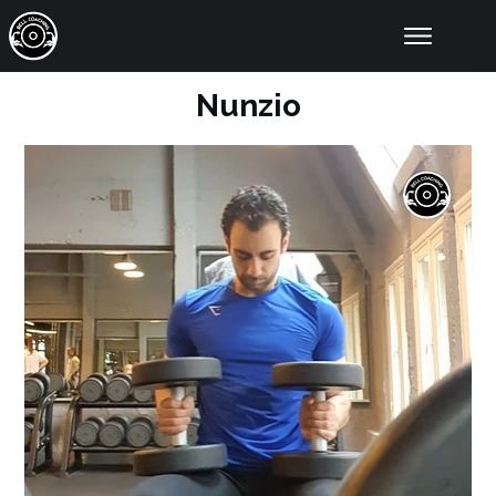
Online Coaching
Resultaten
Nunzio
Educatie
Tools
Artikelen
Over Ons
Contact